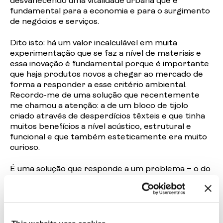
desvanecendo uma vitalidade urbana que é
fundamental para a economia e para o surgimento
de negócios e serviços.
Dito isto: há um valor incalculável em muita
experimentação que se faz a nível de materiais e
essa inovação é fundamental porque é importante
que haja produtos novos a chegar ao mercado de
forma a responder a esse critério ambiental.
Recordo-me de uma solução que recentemente
me chamou a atenção: a de um bloco de tijolo
criado através de desperdícios têxteis e que tinha
muitos benefícios a nível acústico, estrutural e
funcional e que também esteticamente era muito
curioso.
É uma solução que responde a um problema – o do
lixo têxtil que ainda não tem uma reciclagem ampla
e bem estabelecida no nosso país – e que cumpre a
sua função prática a nível arquitetónico.
Há pouco tempo reservado para pensar de forma