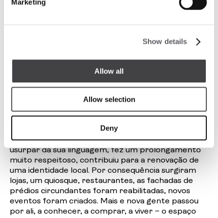
Marketing
estrutura exterior para trabalho e lazer e uma
pista para caminhadas. O sentido comunitário
apurado levou também à criação de hortas
comunitárias e um parque para cães. Tudo isto para
Show details
além dos requisitos do próprio edifício em termos
de qualidade do ar, luminosidade e conforto
térmico, entre muitos outros, que se exigem
Allow all
num
workplace
contemporâneo e que procura o
bem-estar de todos.
Allow selection
A Ribeira das Naus é um outro exemplo
paradigmático e de sucesso. Passou de ser apenas
Deny
um sítio entre o Terreiro do Paço e o Cais do
Sodré, para passar a ser O Sítio. Não se deixou
usurpar da sua linguagem, fez um prolongamento
muito respeitoso, contribuiu para a renovação de
uma identidade local. Por consequência surgiram
lojas, um quiosque, restaurantes, as fachadas de
prédios circundantes foram reabilitadas, novos
eventos foram criados. Mais e nova gente passou
por ali, a conhecer, a comprar, a viver – o espaço