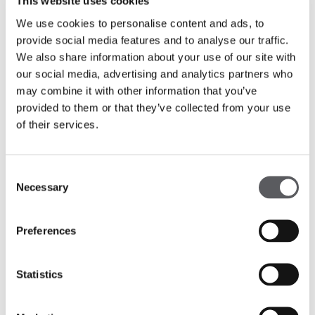
This website uses cookies
aprofundada nos projetos a nível cultural, histórico
We use cookies to personalise content and ads, to
e social – sendo que este último implica também
provide social media features and to analyse our traffic.
fazer uma auscultação à população, perceber de
We also share information about your use of our site with
viva voz os problemas e necessidades existentes.
São desafios a ajustar no panorama atual da
our social media, advertising and analytics partners who
arquitetura portuguesa rumo à sua
may combine it with other information that you’ve
sustentabilidade que, acredito, já estar num bom
provided to them or that they’ve collected from your use
caminho.
of their services.
E não faltam bons exemplos, basta olharmos com
atenção. Por exemplo o Campus Nestlé, que
Consent
recebeu recentemente a certificação WELL
Necessary
Selection
Platina – o primeiro edifício em Portugal a atingir
este nível de certificação – é um exemplo de
transformação do existente em algo mais,
Preferences
arquitetonicamente sustentável.
Um projeto que promove uma forte ligação entre
Statistics
o interior e o exterior e consequente contacto
com a natureza, num espaço exterior que soube
criar ambientes de convergência social, como uma