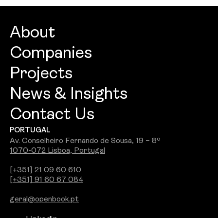
About
Companies
About
Projects
Openbook Architecture
Culture
News & Insights
Openbook Design
People
Contact Us
Best Commercial Firm 2026: Openbook
Openbook Engineering
Careers
PORTUGAL
Wins Jury Award
Openbook Real Estate
Awards
Av. Conselheiro Fernando de Sousa, 19 – 8º
1070-072 Lisboa, Portugal
See all
Openbook Studio
[+351] 21 09 60 610
[+351] 91 60 67 084
Integra PDS
geral@openbook.pt
Ground Up