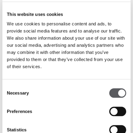
This website uses cookies
We use cookies to personalise content and ads, to
provide social media features and to analyse our traffic.
We also share information about your use of our site with
O Ritz Pool Bar vence o prémio
our social media, advertising and analytics partners who
@Architizer A+Awards
may combine it with other information that you’ve
provided to them or that they’ve collected from your use
O nosso projeto, o
Ritz Pool Bar
, foi selecionado
of their services.
como
vencedor
na categoria Bares e Adegas do
prestigiado prémio @Architizer A+Awards deste
ano!
Consent
Necessary
Selection
Sobre o projeto
Preferences
O
Ritz Pool Bar
, em Lisboa, faz parte do projeto
de renovação do terraço e das galerias do Hotel
Ritz Lisboa, que teve como objetivo respeitar o
Statistics
projeto arquitetónico existente do edifício, que