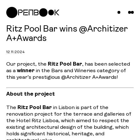
Compani
Projects
News &
Ritz Pool Bar wins @Architizer
A+Awards
Insights
12.11.2024
Contact
Our project, the
Ritz Pool Bar
, has been selected
as a
winner
in the Bars and Wineries category of
Us
this year’s prestigious @Architizer A+Awards!
About the project
The
Ritz Pool Bar
in Lisbon is part of the
renovation project for the terrace and galleries of
the Hotel Ritz Lisboa, which aimed to respect the
existing architectural design of the building, which
holds significant historical, heritage, and