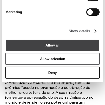
possui um valor histórico, patrimonial e
arquitetónico significativo.
Marketing
Com uma forma perfeitamente circular, o Pool Bar
foi concebido para ser um elemento integral do
conceito de resort urbano desenvolvido para o
Show details
terraço.
O Pool Bar em si tem um toque orgânico e natural.
Allow all
A sua total abertura e extensão para o terraço
criam uma atmosfera acolhedora, convidando as
pessoas a desfrutar de uma bebida ou lanche
Allow selection
enquanto ainda estão ao ar livre.
Deny
Sobre o Architizer A+Awards
O Architizer A+Awards é o maior programa de
prémios focado na promoção e celebração da
melhor arquitetura do ano. A sua missão é
fomentar a apreciação do design significativo no
mundo e defender o seu potencial para um