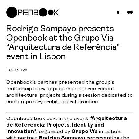
Compani
Projects
News &
Rodrigo Sampayo presents
Openbook at the Grupo Via
Insights
“Arquitectura de Referência”
event in Lisbon
Contact
13.03.2026
Us
Openbook’s partner presented the group’s
multidisciplinary approach and three recent
architectural projects during a session dedicated to
contemporary architectural practice.
Openbook took part in the event
“Arquitectura
de Referência: Projects, Identity and
Innovation”
, organised by
Grupo Vía
in Lisbon,
with partner
Rodrigo Sampayo
representing the