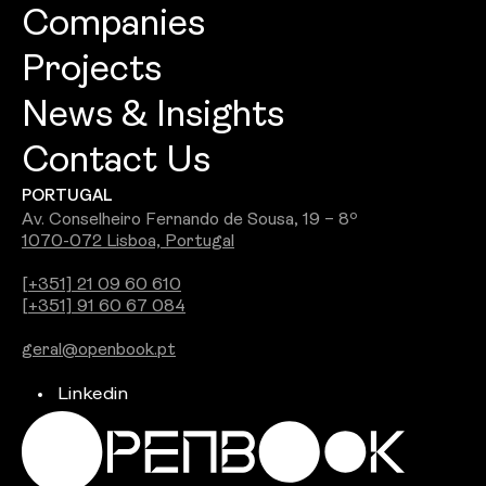
Companies
About
Projects
Openbook Architecture
Culture
News & Insights
Openbook Design
People
Contact Us
Best Commercial Firm 2026: Openbook
Openbook Engineering
Careers
PORTUGAL
Wins Jury Award
Openbook Real Estate
Awards
Av. Conselheiro Fernando de Sousa, 19 – 8º
1070-072 Lisboa, Portugal
See all
Openbook Studio
[+351] 21 09 60 610
[+351] 91 60 67 084
Integra PDS
geral@openbook.pt
Ground Up
Linkedin
Independent Brokers