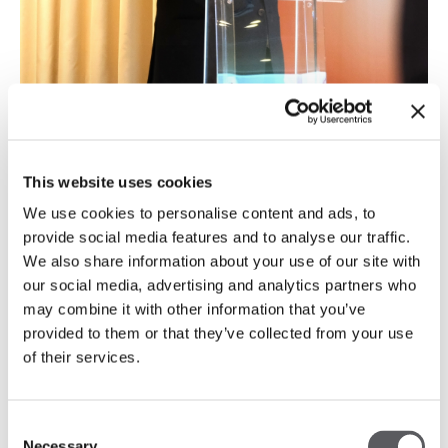
This website uses cookies
We use cookies to personalise content and ads, to
provide social media features and to analyse our traffic.
Rodrigo Sampayo apresenta
We also share information about your use of our site with
Openbook no evento
our social media, advertising and analytics partners who
“Arquitetura de Referência” do
may combine it with other information that you’ve
provided to them or that they’ve collected from your use
Grupo Vía em Lisboa
of their services.
O partner da Openbook apresentou a abordagem
multidisciplinar do grupo e três projetos recentes
Consent
de arquitetura num encontro dedicado à reflexão
Necessary